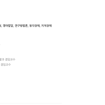
, 영아발달, 연구방법론, 청각장애, 지적장애
업
료
어재활과 겸임교수
과 겸임교수