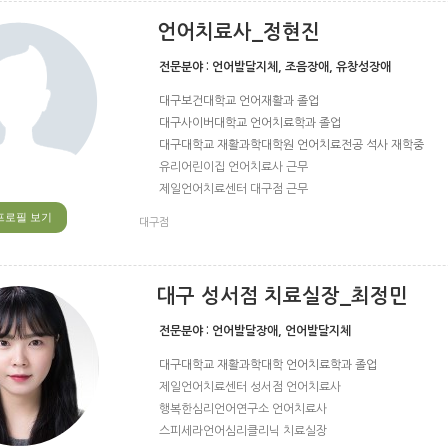
언어치료사_정현진
전문분야 :
언어발달지체, 조음장애, 유창성장애
대구보건대학교 언어재활과 졸업
대구사이버대학교 언어치료학과 졸업
대구대학교 재활과학대학원 언어치료전공 석사 재학중
유리어린이집 언어치료사 근무
제일언어치료센터 대구점 근무
프로필 보기
대구점
대구 성서점 치료실장_최정민
전문분야 :
언어발달장애, 언어발달지체
대구대학교 재활과학대학 언어치료학과 졸업
제일언어치료센터 성서점 언어치료사
행복한심리언어연구소 언어치료사
스피세라언어심리클리닉 치료실장