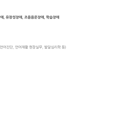
애, 유창성장애, 조음음운장애, 학습장애
언어진단, 언어재활 현장실무, 발달심리학 등)