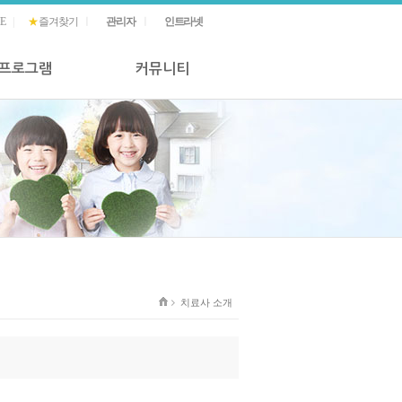
E
|
★
즐겨찾기
ㅣ
관리자
ㅣ
인트라넷
 프로그램
커뮤니티
치료사 소개