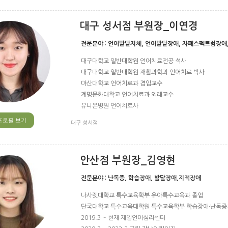
대구 성서점 부원장_이연경
전문분야 :
언어발달지체, 언어발달장애, 자폐스펙트럼장애
대구대학교 일반대학원 언어치료전공 석사
대구대학교 일반대학원 재활과학과 언어치료 박사
마산대학교 언어치료과 겸임교수
계명문화대학교 언어치료과 외래교수
유니온병원 언어치료사
프로필 보기
대구 성서점
안산점 부원장_김영현
전문분야 :
난독증, 학습장애, 발달장애,지적장애
나사렛대학교 특수교육학부 유아특수교육과 졸업
단국대학교 특수교육대학원 특수교육학부 학습장애∙난독증교
2019.3 ~ 현재 제일언어심리센터