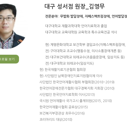
대구 성서점 원장_김영무
전문분야 :
무발화 발달장애, 자폐스펙트럼장애, 언어발달장
대구대학교 재활과학대학 언어치료학과 졸업
대구대학교 교육대학원 교육학과 특수교육전공 석사
현) 계명문화대학교 보건학부 겸임교수(자폐스펙트럼장애, 
전) 구미대학교 조교수(행동수정, 의사소통장애개론 등)
전) 대구보건대학교 외래교수(조음음운장애, 임상지도 등)
프로필 보기
전) 대구대학교 외래교수(임상지도)
현) 한국재활치료기관협회 협회장
현) 사단법인 남북장애인치료지원협의체 이사
사단법인 한국언어재활사협회 부협회장(2018~2019)
한국언어장애전문가협회 대구경북지회 지회장 (2010)
사단법인 한국언어치료학회 이사(2013)
국시원 언어재활사 국가고시 출제위원(2015, 2018)
한국언어재활사협회 공로상(2015)
보건복지부장관상 최우수(2016)
코리아리드 대상(2018)